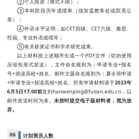
②个人陈述（格式不限）；
③本科阶段历年成绩单（须加盖教务处或院系公
章）；
④外语水平证明，如CET四级、CET六级、雅思、
托福、专业外语成绩等；
⑤有关获奖证书和学术研究成果。
以上材料按上述顺序生成一个PDF文件（切勿使用
压缩包形式发送），文件命名规则为：申请专业+报名
号+就读高校+姓名。邮件主题命名规则为：夏令营申请
+申请专业+就读高校+姓名。所有申请材料请于
2023年
6月5日17:00前
发到hanwenping@fudan.edu.cn，以
邮件发送时间为准。
未按时提交电子版材料者，视为放
弃。
06
计划营员人数